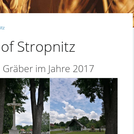
itz
of Stropnitz
n Gräber im Jahre 2017