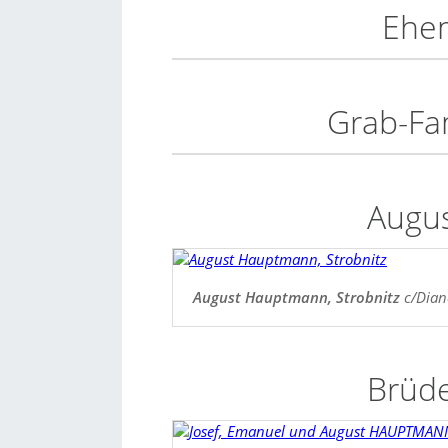
Ehem
Grab-Fa
Augu
August Hauptmann, Strobnitz
c/Diane
Brüd