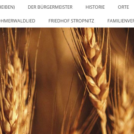
HEIBEN)
DER BÜRGERMEISTER
HISTORIE
ORTE
HMERWALDLIED
FRIEDHOF STROPNITZ
FAMILIENVE