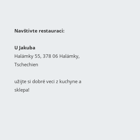
Navštivte restauraci:
U Jakuba
Halámky 55, 378 06 Halámky,
Tschechien
užijte si dobré veci z kuchyne a
sklepa!